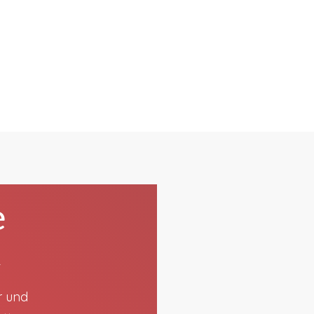
e
t
r und