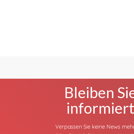
Bleiben Si
informier
Verpassen Sie keine News meh