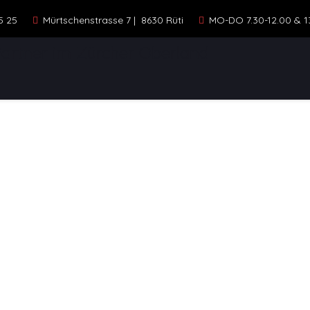
5 25
Mürtschenstrasse 7 | 8630 Rüti
MO-DO 7.30-12.00 & 13.
ELLE
STANDORTE
KONTAKT
FAHR