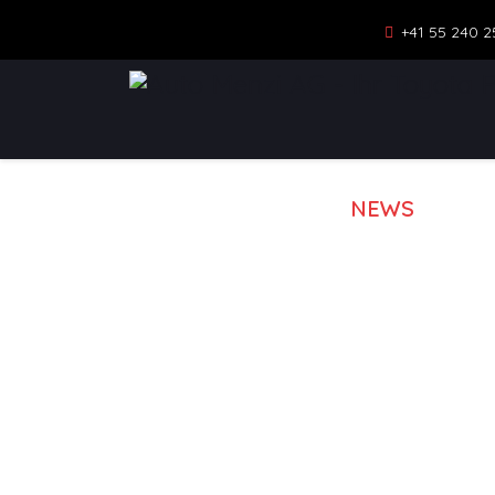
+41 55 240 2
NEWS
MOD