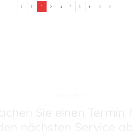
1
2
3
4
5
6
Kontaktieren Sie uns
achen Sie einen Termin f
den nächsten Service ab