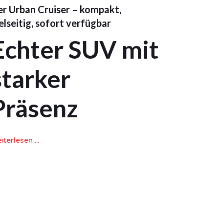
er Urban Cruiser – kompakt,
elseitig, sofort verfügbar
Echter SUV mit
starker
Präsenz
iterlesen …