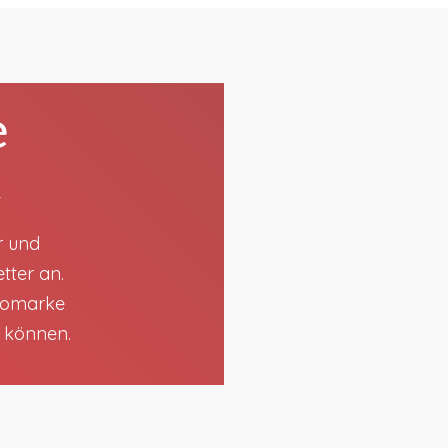
e
t
r und
tter an.
utomarke
n können.