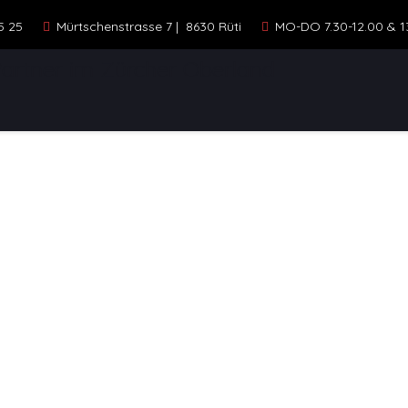
5 25
Mürtschenstrasse 7 | 8630 Rüti
MO-DO 7.30-12.00 & 13.
ELLE
STANDORTE
KONTAKT
FAHR