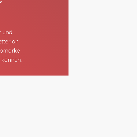
t
r und
tter an.
utomarke
n können.