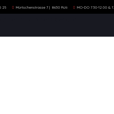
5 25
Mürtschenstrasse 7 | 8630 Rüti
MO-DO 7.30-12.00 & 13.
ELLE
STANDORTE
KONTAKT
FAHR