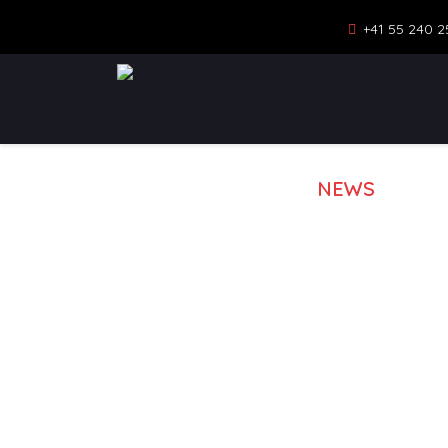
+41 55 240 2
NEWS
MOD