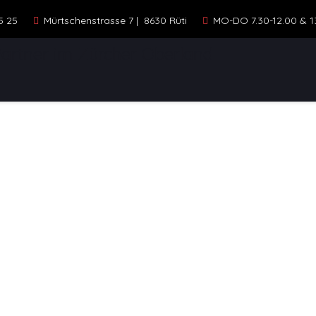
5 25
Mürtschenstrasse 7 | 8630 Rüti
MO-DO 7.30-12.00 & 13.
ELLE
STANDORTE
KONTAKT
FAHR