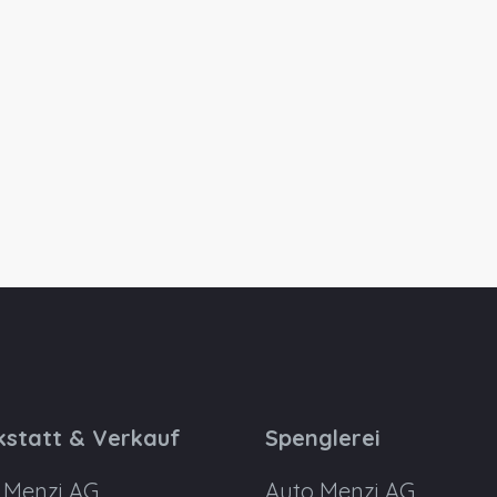
statt & Verkauf
Spenglerei
 Menzi AG
Auto Menzi AG