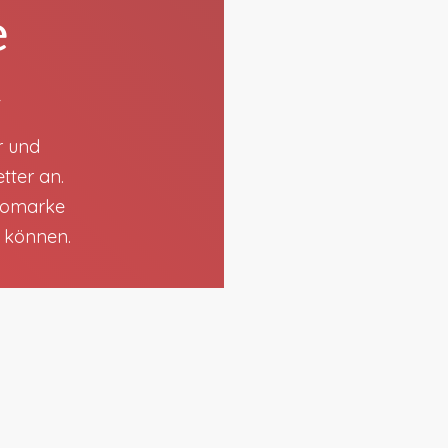
e
t
r und
tter an.
utomarke
n können.