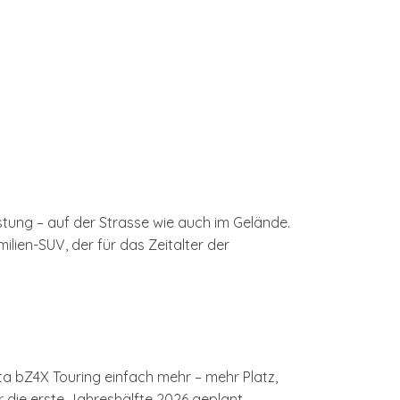
stung – auf der Strasse wie auch im Gelände.
lien-SUV, der für das Zeitalter der
ota bZ4X Touring einfach mehr – mehr Platz,
r die erste Jahreshälfte 2026 geplant.