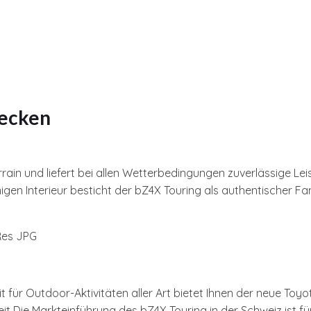
decken
rain und liefert bei allen Wetterbedingungen zuverlässige Lei
n Interieur besticht der bZ4X Touring als authentischer Fami
it für Outdoor-Aktivitäten aller Art bietet Ihnen der neue Toy
t Die Markteinführung des bZ4X Touring in der Schweiz ist fü