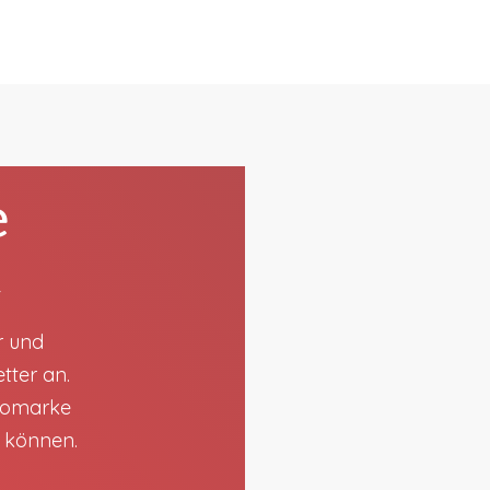
e
t
r und
tter an.
utomarke
n können.