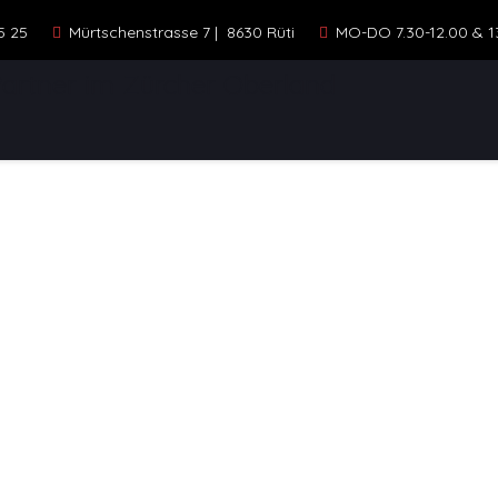
5 25
Mürtschenstrasse 7 | 8630 Rüti
MO-DO 7.30-12.00 & 13.
ELLE
STANDORTE
KONTAKT
FAHR