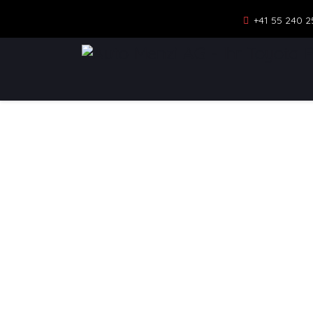
+41 55 240 2
NEWS
MOD