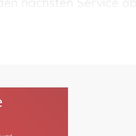
den nächsten Service ab
e
t