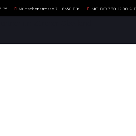
5 25
Mürtschenstrasse 7 | 8630 Rüti
MO-DO 7.30-12.00 & 13.
ELLE
STANDORTE
KONTAKT
FAHR