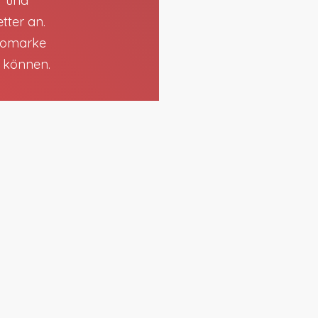
r und
tter an.
utomarke
n können.