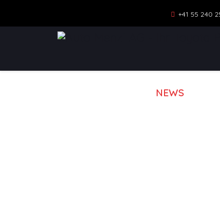
+41 55 240 2
NEWS
MOD