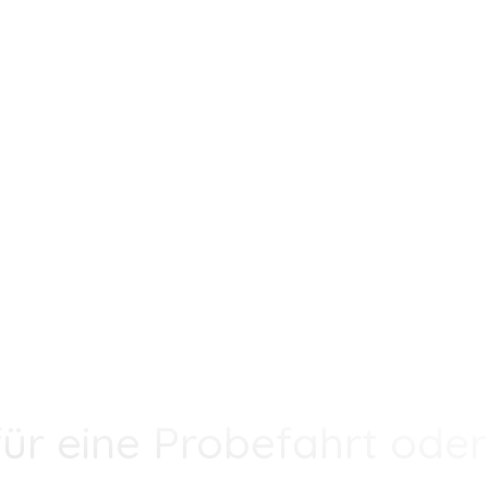
S BEV – VOLLELEKTRISCH, MODERN, SOFORT VERFÜGBAR
UTO MENZI AG
ür eine Probefahrt oder